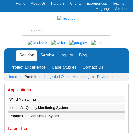
Home
About Us
Partners
Clients
Experiences
Testimoni
Magang
Member
Solution
Service
Inquiry
Blog
Project Experience
Case Studies
Contact Us
Home
»
Produk
»
Integrated Online Monitoring
»
Environmental
Applications
Wind Monitoring
Indoor Air Quality Monitoring System
Photovoltaic Monitoring System
Latest Post