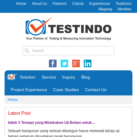
Home
About Us
Partners
Clients
Experiences
Testimoni
Magang
Member
Solution
Service
Inquiry
Blog
Project Experience
Case Studies
Contact Us
Home
Latest Post
Inilah 3 Tempat yang Melakukan Uji Beban untuk…
Sebuah bangunan yang selesai dibangun harus melewati tahap uji
beban sebelum dinyatakan layak beroperasi.…