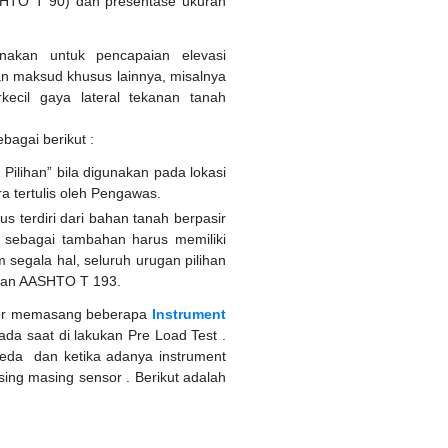
ASHTO T 90) dan presentase ukuran
nakan untuk pencapaian elevasi
n maksud khusus lainnya, misalnya
ecil gaya lateral tekanan tanah
agai berikut :
 Pilihan” bila digunakan pada lokasi
a tertulis oleh Pengawas.
us terdiri dari bahan tanah berpasir
 sebagai tambahan harus memiliki
 segala hal, seluruh urugan pilihan
engan AASHTO T 193.
tor memasang beberapa
Instrument
da saat di lakukan Pre Load Test .
eda dan ketika adanya instrument
ing masing sensor . Berikut adalah