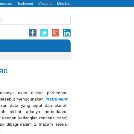
riences
Testimoni
Magang
Member
oad
iasanya akan diukur perbedaan
 tersebut menggunakan
Instrument
an data yang tepat dan akurat.
nah akibat adanya perbedaaan
i dengan ketinggian rencana trase)
gan dibagi dalam 2 macam sesuai
: