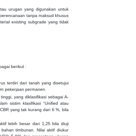
atau urugan yang digunakan untuk
r perencanaan tanpa maksud khusus
erial existing subgrade yang tidak
gai berikut :
s terdiri dari tanah yang disetujui
am pekerjaan permanen.
inggi, yang diklasifikasi sebagai A-
 sistim klasifikasi “Unified atau
CBR yang tak kurang dari 6 %, bila
f lebih besar dari 1,25 bila diuji
ahan timbunan. Nilai aktif diukur