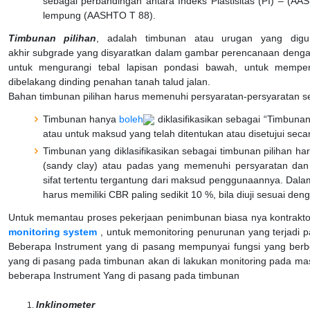
sebagai perbandingan antara Indeks Plastisitas (PI) – (A
lempung (AASHTO T 88).
Timbunan pilihan
, adalah timbunan atau urugan yang digu
akhir subgrade yang disyaratkan dalam gambar perencanaan denga
untuk mengurangi tebal lapisan pondasi bawah, untuk memperk
dibelakang dinding penahan tanah talud jalan.
Bahan timbunan pilihan harus memenuhi persyaratan-persyaratan seb
Timbunan hanya
boleh
diklasifikasikan sebagai “Timbunan
atau untuk maksud yang telah ditentukan atau disetujui secar
Timbunan yang diklasifikasikan sebagai timbunan pilihan har
(sandy clay) atau padas yang memenuhi persyaratan dan
sifat tertentu tergantung dari maksud penggunaannya. Dalam
harus memiliki CBR paling sedikit 10 %, bila diuji sesuai d
Untuk memantau proses pekerjaan penimbunan biasa nya kontrak
monitoring system
, untuk memonitoring penurunan yang terjadi pa
Beberapa Instrument yang di pasang mempunyai fungsi yang berb
yang di pasang pada timbunan akan di lakukan monitoring pada mas
beberapa Instrument Yang di pasang pada timbunan
Inklinometer