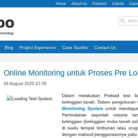
Home
About Us
Partners
Clients
Expe
Blog
Project Experience
Case Studies
Contact Us
Online Monitoring untuk Proses Pre L
04 August 2020 21:39
Dalam melakukan Preload test b
ketinggian tanah. Dalam pengukuran
Monitoring System
untuk mendapatk
Pemindahan sejumlah volume ta
ketinggian (ketinggian muka tanah asl
di suatu tempat timbunan atau uru
dengan maksud penggunaannya yaitu 