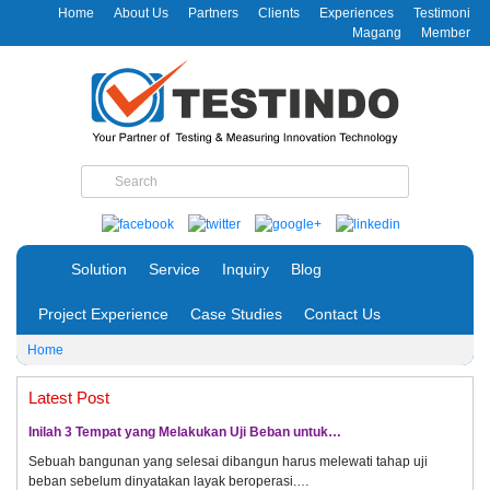
Home
About Us
Partners
Clients
Experiences
Testimoni
Magang
Member
Solution
Service
Inquiry
Blog
Project Experience
Case Studies
Contact Us
Home
Latest Post
Inilah 3 Tempat yang Melakukan Uji Beban untuk…
Sebuah bangunan yang selesai dibangun harus melewati tahap uji
beban sebelum dinyatakan layak beroperasi.…