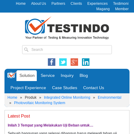
Home
About Us
Partners
Clients
Experiences
Testimoni
Magang
Member
Solution
Service
Inquiry
Blog
Project Experience
Case Studies
Contact Us
Home
»
Produk
»
Integrated Online Monitoring
»
Environmental
»
Photovoltaic Monitoring System
Latest Post
Inilah 3 Tempat yang Melakukan Uji Beban untuk…
Sebuah bangunan yang selesai dibangun harus melewati tahap uji