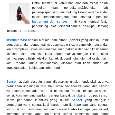
Untuk memenuhi kebutuhan alat dan mesin dalam
pengujian dan pengukuran.Diperlukan lah
perlengkapan yang mendukung kelengkapan alat dan
mesin tersebut.mengenai hal tersebut diperlukan
Instrument dan sensor
lah yang menjadi faktor
pendukung alat tersebut.berikut deskripsi tentang
Instrument dan sensor :
Instrumentasi
adalah alat-alat dan piranti (device) yang dipakai untuk
pengukuran dan pengendalian dalam suatu sistem yang lebih besar dan
lebih kompleks. Istilah instrumentasi merupakan istilah yang tidak sering
diketahui oleh khalayak, tidak seperti halnya dengan istilah tekhik
lainnya seperti listrik, elektronika, teknik pendingin, informatika dan lain-
lain. Padahal, dunia instrumentasi, disadari atau tidak, sudah kita
gunakan dalam kehidupan sehari-hari.
Sensor
adalah sesuatu yang digunakan untuk mendeteksi adanya
perubahan lingkungan fisik atau kimia. Variabel keluaran dari sensor
yang diubah menjadi besaran listrik disebut Transduser. sebuah sensor
sensitivitas mengindikasikan berapa banyak perubahan output sensor
ketika perubahan kuantitas yang diukur.
Sensor
yang mengukur
perubahan yang sangat kecil harus memiliki kepekaan yang sangan
tinggi. Sensor harus dirancang untuk memiliki efek kecil apa yang diukut,
membuat sensor yang lebih kecil sering meningkat dan dapat