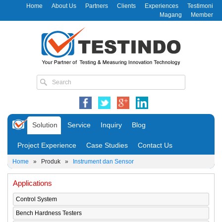
Home
About Us
Partners
Clients
Experiences
Testimoni
Magang
Member
Solution
Service
Inquiry
Blog
Project Experience
Case Studies
Contact Us
Home
»
Produk
»
Instrument dan Sensor
Applications
Control System
Bench Hardness Testers