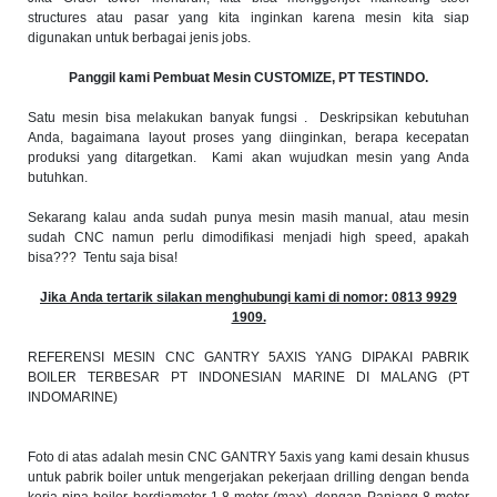
structures atau pasar yang kita inginkan karena mesin kita siap
digunakan untuk berbagai jenis jobs.
Panggil kami Pembuat Mesin CUSTOMIZE, PT TESTINDO.
Satu mesin bisa melakukan banyak fungsi . Deskripsikan kebutuhan
Anda, bagaimana layout proses yang diinginkan, berapa kecepatan
produksi yang ditargetkan. Kami akan wujudkan mesin yang Anda
butuhkan.
Sekarang kalau anda sudah punya mesin masih manual, atau mesin
sudah CNC namun perlu dimodifikasi menjadi high speed, apakah
bisa??? Tentu saja bisa!
Jika Anda tertarik silakan menghubungi kami di nomor: 0813 9929
1909.
REFERENSI MESIN CNC GANTRY 5AXIS YANG DIPAKAI PABRIK
BOILER TERBESAR PT INDONESIAN MARINE DI MALANG (PT
INDOMARINE)
Foto di atas adalah mesin CNC GANTRY 5axis yang kami desain khusus
untuk pabrik boiler untuk mengerjakan pekerjaan drilling dengan benda