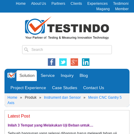
Home
About Us
Partners
Clients
Experiences
Testimoni
Magang
Member
Solution
Service
Inquiry
Blog
Project Experience
Case Studies
Contact Us
Home
»
Produk
»
Instrument dan Sensor
»
Mesin CNC Gantry 5
Axis
Latest Post
Inilah 3 Tempat yang Melakukan Uji Beban untuk…
Sebuah bangunan yang selesai dibangun harus melewati tahap uji