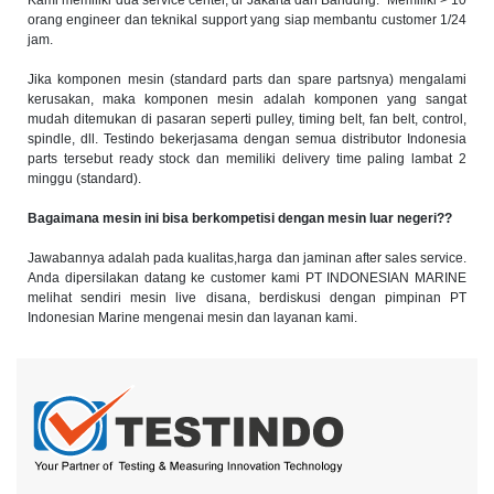
Kami memiliki dua service center, di Jakarta dan Bandung. Memiliki > 10
orang engineer dan teknikal support yang siap membantu customer 1/24
jam.
Jika komponen mesin (standard parts dan spare partsnya) mengalami
kerusakan, maka komponen mesin adalah komponen yang sangat
mudah ditemukan di pasaran seperti pulley, timing belt, fan belt, control,
spindle, dll. Testindo bekerjasama dengan semua distributor Indonesia
parts tersebut ready stock dan memiliki delivery time paling lambat 2
minggu (standard).
Bagaimana mesin ini bisa berkompetisi dengan mesin luar negeri??
Jawabannya adalah pada kualitas,harga dan jaminan after sales service.
Anda dipersilakan datang ke customer kami PT INDONESIAN MARINE
melihat sendiri mesin live disana, berdiskusi dengan pimpinan PT
Indonesian Marine mengenai mesin dan layanan kami.