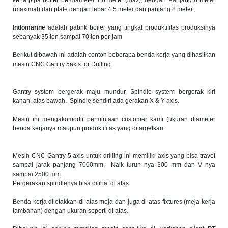
kerja pipa boiler berdiameter 1,8 meter (max), dengan Panjang 8 meter
(maximal) dan plate dengan lebar 4,5 meter dan panjang 8 meter.
Indomarine
adalah pabrik boiler yang tingkat produktifitas produksinya
sebanyak 35 ton sampai 70 ton per-jam
Berikut dibawah ini adalah contoh beberapa benda kerja yang dihasilkan
mesin CNC Gantry 5axis for Drilling .
Gantry system bergerak maju mundur, Spindle system bergerak kiri
kanan, atas bawah. Spindle sendiri ada gerakan X & Y axis.
Mesin ini mengakomodir permintaan customer kami (ukuran diameter
benda kerjanya maupun produktifitas yang ditargetkan.
Mesin CNC Gantry 5 axis untuk drilling ini memiliki axis yang bisa travel
sampai jarak panjang 7000mm, Naik turun nya 300 mm dan V nya
sampai 2500 mm.
Pergerakan spindlenya bisa dilihat di atas.
Benda kerja diletakkan di atas meja dan juga di atas fixtures (meja kerja
tambahan) dengan ukuran seperti di atas.