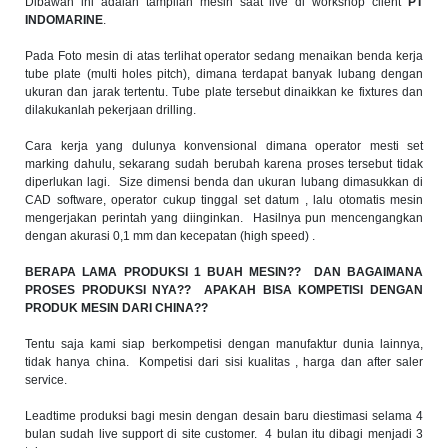
Dibawah ini adalah tampilan mesin saat live di workshop client
PT
INDOMARINE
.
Pada Foto mesin di atas terlihat operator sedang menaikan benda kerja
tube plate (multi holes pitch), dimana terdapat banyak lubang dengan
ukuran dan jarak tertentu. Tube plate tersebut dinaikkan ke fixtures dan
dilakukanlah pekerjaan drilling.
Cara kerja yang dulunya konvensional dimana operator mesti set
marking dahulu, sekarang sudah berubah karena proses tersebut tidak
diperlukan lagi. Size dimensi benda dan ukuran lubang dimasukkan di
CAD software, operator cukup tinggal set datum , lalu otomatis mesin
mengerjakan perintah yang diinginkan. Hasilnya pun mencengangkan
dengan akurasi 0,1 mm dan kecepatan (high speed) .
BERAPA LAMA PRODUKSI 1 BUAH MESIN??
DAN BAGAIMANA
PROSES PRODUKSI NYA?
?
APAKAH BISA KOMPETISI DENGAN
PRODUK MESIN DARI CHINA??
Tentu saja kami siap berkompetisi dengan manufaktur dunia lainnya,
tidak hanya china. Kompetisi dari sisi kualitas , harga dan after saler
service.
Leadtime produksi bagi mesin dengan desain baru diestimasi selama 4
bulan sudah live support di site customer. 4 bulan itu dibagi menjadi 3