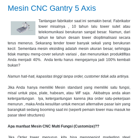
Mesin CNC Gantry 5 Axis
Tantangan fabrikator saat ini semakin berat. Fabrikator
tower misalnya , 10 tahun lalu tower sutet atau
telekomunikasi berukuran sangat besar. Namun, dari
tahun ke tahun desain tower dioptimalisasi secara
terus menerus. Sekarang tender tower banyak sekali yang berukuran
kecil. Sementara mesin eksisting adalah mesin ukuran besar, sehingga
tidak mampu meng-cover seluruh variasi , dan menurunkan produktifitas
Anda menjadi 40%. Anda tentu harus mengejarnya jadi 100% kembali
bukan?
Namun hati-hati, kapasitas tinggi tanpa order, customer tidak ada artinya.
Jika Anda hanya memiliki Mesin standard yang memiliki satu fungsi,
misal untuk pipa, plate, habeam, atau WF saja. Akibatnya anda akan
ketergantungan. Iya, ketergantungan karena jika order satu-pekerjaan
menurun , maka Anda kesulitan untuk mencari alternative pasar lain yang
barangkali sedang booming saat ini (seperti pemain tower mau masuk ke
pasar steel structures)
Apa manfaat Mesin CNC Multi Fungsi (Customize)??
Jika Order tower menurun, kita bisa menggenjot marketing steel