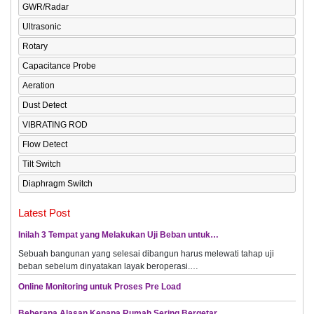
GWR/Radar
Ultrasonic
Rotary
Capacitance Probe
Aeration
Dust Detect
VIBRATING ROD
Flow Detect
Tilt Switch
Diaphragm Switch
Latest Post
Inilah 3 Tempat yang Melakukan Uji Beban untuk…
Sebuah bangunan yang selesai dibangun harus melewati tahap uji
beban sebelum dinyatakan layak beroperasi.…
Online Monitoring untuk Proses Pre Load
Beberapa Alasan Kenapa Rumah Sering Bergetar