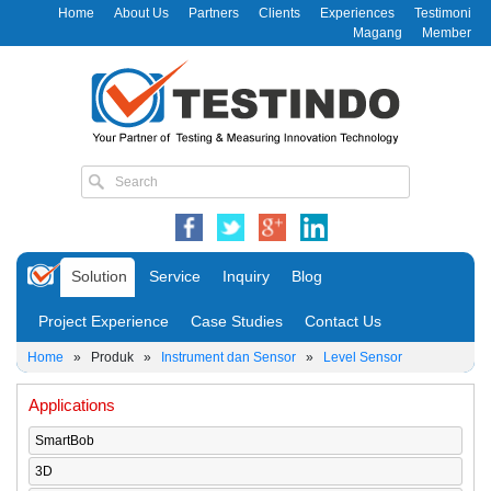
Home
About Us
Partners
Clients
Experiences
Testimoni
Magang
Member
Solution
Service
Inquiry
Blog
Project Experience
Case Studies
Contact Us
Home
»
Produk
»
Instrument dan Sensor
»
Level Sensor
Applications
SmartBob
3D