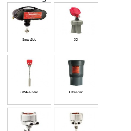
SmartBob
3D
GWR/Radar
Ultrasonic