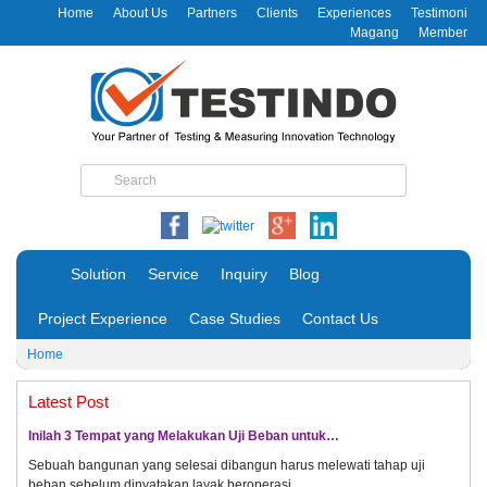
Home
About Us
Partners
Clients
Experiences
Testimoni
Magang
Member
Solution
Service
Inquiry
Blog
Project Experience
Case Studies
Contact Us
Home
Latest Post
Inilah 3 Tempat yang Melakukan Uji Beban untuk…
Sebuah bangunan yang selesai dibangun harus melewati tahap uji
beban sebelum dinyatakan layak beroperasi.…