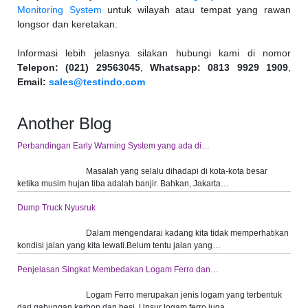
Monitoring System
untuk wilayah atau tempat yang rawan
longsor dan keretakan.
Informasi lebih jelasnya silakan hubungi kami di nomor
Telepon: (021) 29563045
,
Whatsapp: 0813 9929 1909
,
Email:
sales@testindo.com
Another Blog
Perbandingan Early Warning System yang ada di…
Masalah yang selalu dihadapi di kota-kota besar
ketika musim hujan tiba adalah banjir. Bahkan, Jakarta…
Dump Truck Nyusruk
Dalam mengendarai kadang kita tidak memperhatikan
kondisi jalan yang kita lewati.Belum tentu jalan yang…
Penjelasan Singkat Membedakan Logam Ferro dan…
Logam Ferro merupakan jenis logam yang terbentuk
dari gabungan karbon dan besi. Unsur logam ferro juga…