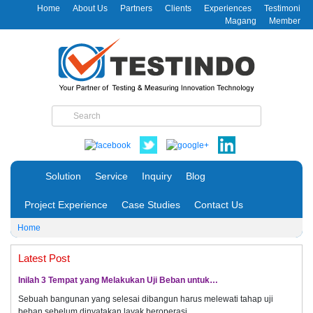
Home
About Us
Partners
Clients
Experiences
Testimoni
Magang
Member
Solution
Service
Inquiry
Blog
Project Experience
Case Studies
Contact Us
Home
Latest Post
Inilah 3 Tempat yang Melakukan Uji Beban untuk…
Sebuah bangunan yang selesai dibangun harus melewati tahap uji
beban sebelum dinyatakan layak beroperasi.…