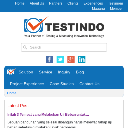
Home
About Us
Partners
Clients
Experiences
Testimoni
Magang
Member
Solution
Service
Inquiry
Blog
Project Experience
Case Studies
Contact Us
Home
Latest Post
Inilah 3 Tempat yang Melakukan Uji Beban untuk…
Sebuah bangunan yang selesai dibangun harus melewati tahap uji
beban sebelum dinyatakan layak beroperasi.…