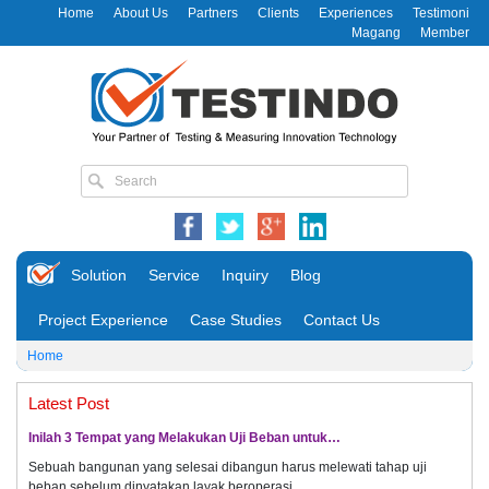
Home
About Us
Partners
Clients
Experiences
Testimoni
Magang
Member
Solution
Service
Inquiry
Blog
Project Experience
Case Studies
Contact Us
Home
Latest Post
Inilah 3 Tempat yang Melakukan Uji Beban untuk…
Sebuah bangunan yang selesai dibangun harus melewati tahap uji
beban sebelum dinyatakan layak beroperasi.…