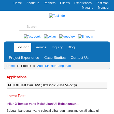
Home
About Us
Partners
Clients
Experiences
Testimoni
Magang
Member
Solution
Service
Inquiry
Blog
Project Experience
Case Studies
Contact Us
Home
»
Produk
»
Audit Struktur Bangunan
Applications
PUNDIT Test atau UPV (Ultrasonic Pulse Velocity)
Latest Post
Inilah 3 Tempat yang Melakukan Uji Beban untuk…
Sebuah bangunan yang selesai dibangun harus melewati tahap uji