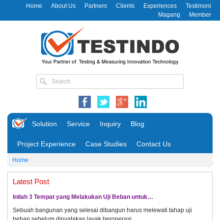
Home
About Us
Partners
Clients
Experiences
Testimoni
Magang
Member
Solution
Service
Inquiry
Blog
Project Experience
Case Studies
Contact Us
Home
Latest Post
Inilah 3 Tempat yang Melakukan Uji Beban untuk…
Sebuah bangunan yang selesai dibangun harus melewati tahap uji
beban sebelum dinyatakan layak beroperasi.…