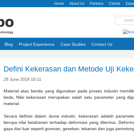
Home
About Us
Partners
Clients
Expe
Blog
Project Experience
Case Studies
Contact Us
Defini Kekerasan dan Metode Uji Kek
29 June 2018 10:11
Material atau benda yang digunakan pada proses industri memilik
beda. Nilai kekerasan merupakan salah satu parameter yang dig
material.
Secara definisi dalam dunia industri,
kekerasan adalah
parameter
berupa nilai ketahanan terhadap deformasi yang diterima. Deform
gaya dari luar seperti goresan, gesekan, tekanan dan juga pemoton