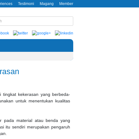
riences
Testimoni
Magang
Member
erasan
i tingkat kekerasan yang berbeda-
unakan untuk menentukan kualitas
 pada material atau benda yang
asi itu sendiri merupakan pengaruh
gan.