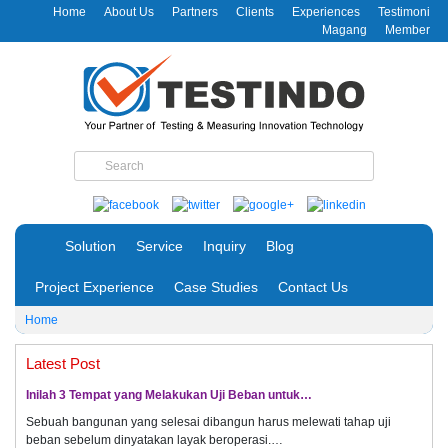
Home
About Us
Partners
Clients
Experiences
Testimoni
Magang
Member
Solution
Service
Inquiry
Blog
Project Experience
Case Studies
Contact Us
Home
Latest Post
Inilah 3 Tempat yang Melakukan Uji Beban untuk…
Sebuah bangunan yang selesai dibangun harus melewati tahap uji
beban sebelum dinyatakan layak beroperasi.…