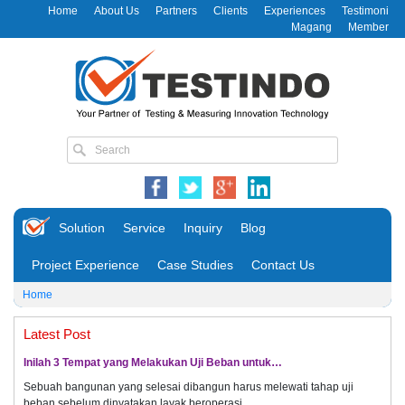
Home
About Us
Partners
Clients
Experiences
Testimoni
Magang
Member
Solution
Service
Inquiry
Blog
Project Experience
Case Studies
Contact Us
Home
Latest Post
Inilah 3 Tempat yang Melakukan Uji Beban untuk…
Sebuah bangunan yang selesai dibangun harus melewati tahap uji
beban sebelum dinyatakan layak beroperasi.…