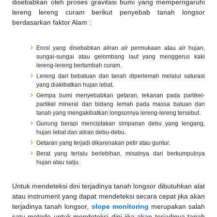
disebabkan oleh proses gravitasi bumi yang memperngaruhi
lereng lereng curam berikut penyebab tanah longsor
berdasarkan faktor Alam :
Erosi yang disebabkan aliran air permukaan atau air hujan,
sungai-sungai atau gelombang laut yang menggerus kaki
lereng-lereng bertambah curam.
Lereng dari bebatuan dan tanah diperlemah melalui saturasi
yang diakibatkan hujan lebat.
Gempa bumi menyebabkan getaran, tekanan pada partikel-
partikel mineral dan bidang lemah pada massa batuan dan
tanah yang mengakibatkan longsornya lereng-lereng tersebut.
Gunung berapi menciptakan simpanan debu yang lengang,
hujan lebat dan aliran debu-debu.
Getaran yang terjadi dikarenakan petir atau guntur.
Berat yang terlalu berlebihan, misalnya dari berkumpulnya
hujan atau salju.
Untuk mendeteksi dini terjadinya tanah longsor dibutuhkan alat
atau instrument yang dapat mendeteksi secara cepat jika akan
terjadinya tanah longsor,
slope monitoring
merupakan salah
satu metode untuk mendeteksi dini jika akan terjadinya tanah