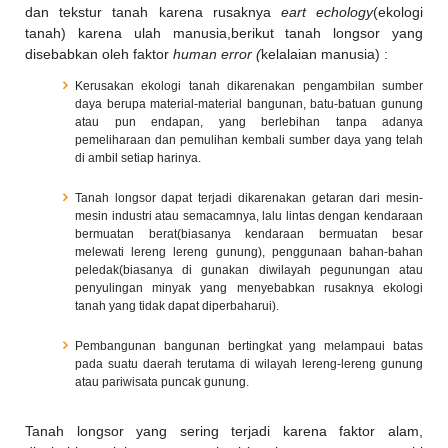
dan tekstur tanah karena rusaknya
eart echology
(ekologi
tanah) karena ulah manusia,berikut tanah longsor yang
disebabkan oleh faktor
human error (
kelalaian manusia) :
Kerusakan ekologi tanah dikarenakan pengambilan sumber
daya berupa material-material bangunan, batu-batuan gunung
atau pun endapan, yang berlebihan tanpa adanya
pemeliharaan dan pemulihan kembali sumber daya yang telah
di ambil setiap harinya.
Tanah longsor dapat terjadi dikarenakan getaran dari mesin-
mesin industri atau semacamnya, lalu lintas dengan kendaraan
bermuatan berat(biasanya kendaraan bermuatan besar
melewati lereng lereng gunung), penggunaan bahan-bahan
peledak(biasanya di gunakan diwilayah pegunungan atau
penyulingan minyak yang menyebabkan rusaknya ekologi
tanah yang tidak dapat diperbaharui).
Pembangunan bangunan bertingkat yang melampaui batas
pada suatu daerah terutama di wilayah lereng-lereng gunung
atau pariwisata puncak gunung.
Tanah longsor yang sering terjadi karena faktor alam,