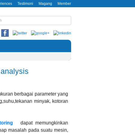
riences
Testimoni
Magang
Member
 analysis
kuran berbagai parameter yang
ng,suhu,tekanan minyak, kotoran
toring
dapat memungkinkan
ap masalah pada suatu mesin,