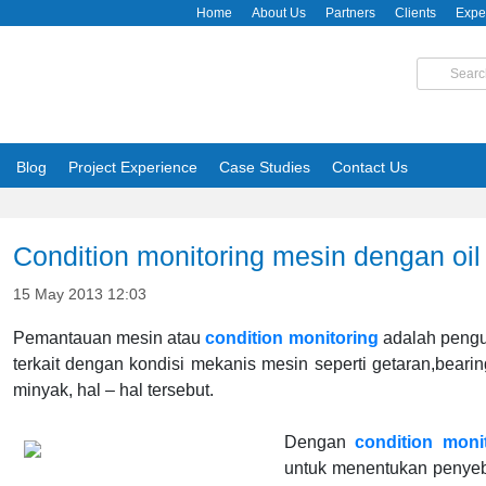
Home
About Us
Partners
Clients
Expe
Blog
Project Experience
Case Studies
Contact Us
Condition monitoring mesin dengan oil
15 May 2013 12:03
Pemantauan mesin atau
condition monitoring
adalah pengu
terkait dengan kondisi mekanis mesin seperti getaran,beari
minyak, hal – hal tersebut.
Dengan
condition moni
untuk menentukan penyeb