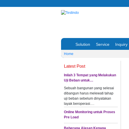
Solution
Service
Inquiry
Home
Latest Post
Inilah 3 Tempat yang Melakukan
Uji Beban untuk…
Sebuah bangunan yang selesai
dibangun harus melewati tahap
uji beban sebelum dinyatakan
layak beroperasi.…
Online Monitoring untuk Proses
Pre Load
Beberapa Alasan Kenapa