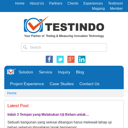
Home
About Us
Partners
Clients
Experiences
Testimoni
Magang
Member
Solution
Service
Inquiry
Blog
Project Experience
Case Studies
Contact Us
Home
Latest Post
Inilah 3 Tempat yang Melakukan Uji Beban untuk…
Sebuah bangunan yang selesai dibangun harus melewati tahap uji
beban sebelum dinyatakan layak beroperasi.…