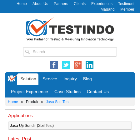
Home
About Us
Partners
Clients
Experiences
Testimoni
Magang
Member
Solution
Service
Inquiry
Blog
Project Experience
Case Studies
Contact Us
Home
»
Produk
»
Jasa Soil Test
Applications
Jasa Uji Sondir (Soil Test)
Latest Post