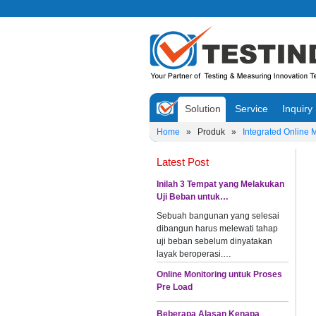
Solution
Service
Inquiry
Home
»
Produk
»
Integrated Online 
Latest Post
Inilah 3 Tempat yang Melakukan
Uji Beban untuk…
Sebuah bangunan yang selesai
dibangun harus melewati tahap
uji beban sebelum dinyatakan
layak beroperasi.…
Online Monitoring untuk Proses
Pre Load
Beberapa Alasan Kenapa