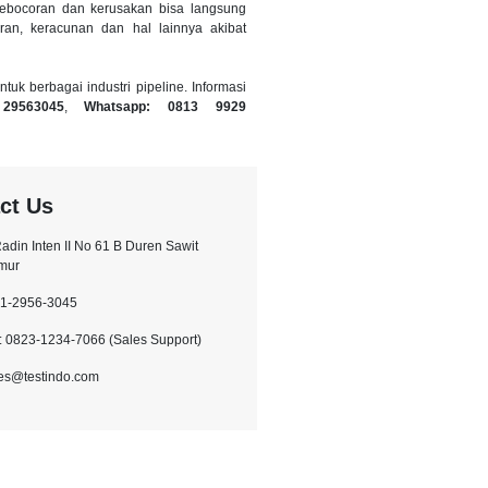
kebocoran dan kerusakan bisa langsung
ran, keracunan dan hal lainnya akibat
tuk berbagai industri pipeline. Informasi
 29563045
,
Whatsapp: 0813 9929
ct Us
.Radin Inten II No 61 B Duren Sawit
imur
21-2956-3045
 0823-1234-7066 (Sales Support)
les@testindo.com