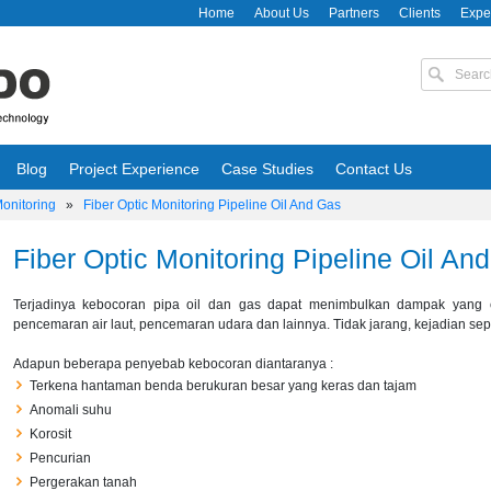
Home
About Us
Partners
Clients
Expe
Blog
Project Experience
Case Studies
Contact Us
Monitoring
»
Fiber Optic Monitoring Pipeline Oil And Gas
Fiber Optic Monitoring Pipeline Oil An
Terjadinya kebocoran pipa oil dan gas dapat menimbulkan dampak yang cu
pencemaran air laut, pencemaran udara dan lainnya. Tidak jarang, kejadian sepe
Adapun beberapa penyebab kebocoran diantaranya :
Terkena hantaman benda berukuran besar yang keras dan tajam
Anomali suhu
Korosit
Pencurian
Pergerakan tanah