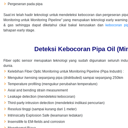
Pergeseran pada pipa
Saat ini telah hadir teknologi untuk mendeteksi kebocoran dan pergeseran pipa
Monitoring untuk Monitoring Pipeline” yang merupakan teknologi early warning 
& gas sehingga dapat diketahui cikal bakal kerusakan dan
kebocoran pi
tahapan early stage.
Deteksi Kebocoran Pipa Oil (Mi
Fiber optic sensor merupakan teknologi yang sudah digunakan seluruh ind
dunia.
Kelebihan Fiber Optic Monitoring untuk Monitoring Pipeline (Pipa Industri) :
Mengukur /sensing sepanjang pipa (distributed) sampai sepanjang 250km
Temperature profiling (mengukur perubahan temperature)
Axial and bending strain measurement
Leakage detection (mendeteksi kebocoran)
Third-party intrusion detection (mendeteksi indikasi pencurian)
Resolusi tinggi (sampai kurang dari 1 meter)
Intrinsically Explosion Safe (keamanan ledakan)
Insensitife to EM-fields and corrosion