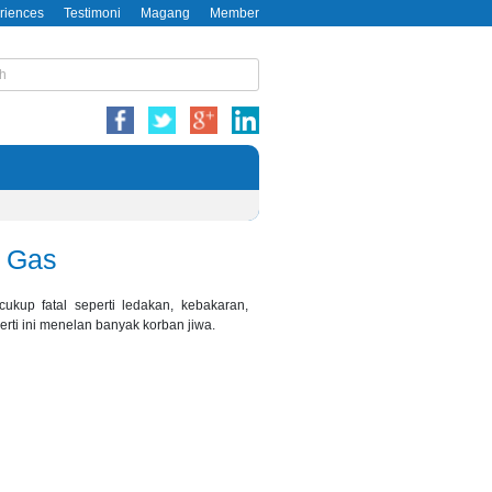
riences
Testimoni
Magang
Member
d Gas
kup fatal seperti ledakan, kebakaran,
rti ini menelan banyak korban jiwa.