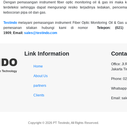
Dengan pemasangan instrument fiber optic monitoring oil & gas ini maka 
terdeteksi sehingga dapat mengurangi resiko terjadinya ledakan, pencema
kebocoran pipa oil dan gas.
Testindo
melayani pemasangan instrument
Fiber Optic Monitoring Oil & Gas
un
pemesanan silakan hubungi kami di nomor
Telepon: (021)
1909
,
Email:
sales@testindo.com
Link Information
Conta
Office: Jl
Home
Jakarta T
About Us
Phone: 0
partners
Whatsapp:
Clients
Email: sa
Copyright © 2026 PT Testindo, All Rights Reserved.