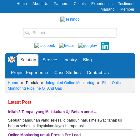
Home
About Us
Partners
Clients
Experiences
Testimoni
Magang
Member
Solution
Service
Inquiry
Blog
Project Experience
Case Studies
Contact Us
Home
»
Produk
»
Integrated Online Monitoring
»
Fiber Optic
Monitoring Pipeline Oil And Gas
Latest Post
Inilah 3 Tempat yang Melakukan Uji Beban untuk…
Sebuah bangunan yang selesai dibangun harus melewati tahap uji
beban sebelum dinyatakan layak beroperasi.…
Online Monitoring untuk Proses Pre Load