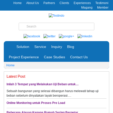
Home
About Us
Partners
Clients
Experiences
Testimoni
Magang
Member
Solution
Service
Inquiry
Blog
Project Experience
Case Studies
Contact Us
Home
Latest Post
Inilah 3 Tempat yang Melakukan Uji Beban untuk…
Sebuah bangunan yang selesai dibangun harus melewati tahap uji
beban sebelum dinyatakan layak beroperasi.…
Online Monitoring untuk Proses Pre Load
Beberapa Alasan Kenapa Rumah Sering Bergetar