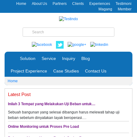
Home
About Us
Partners
Clients
Experiences
Testimoni
Magang
Member
Solution
Service
Inquiry
Blog
Project Experience
Case Studies
Contact Us
Home
Latest Post
Inilah 3 Tempat yang Melakukan Uji Beban untuk…
Sebuah bangunan yang selesai dibangun harus melewati tahap uji
beban sebelum dinyatakan layak beroperasi.…
Online Monitoring untuk Proses Pre Load