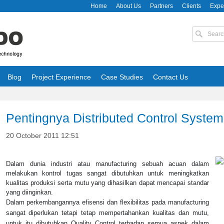
Home
About Us
Partners
Clients
Expe
Blog
Project Experience
Case Studies
Contact Us
Pentingnya Distributed Control System
20 October 2011 12:51
Dalam dunia industri atau manufacturing sebuah acuan dalam
melakukan kontrol tugas sangat dibutuhkan untuk meningkatkan
kualitas produksi serta mutu yang dihasilkan dapat mencapai standar
yang diinginkan.
Dalam perkembangannya efisensi dan flexibilitas pada manufacturing
sangat diperlukan tetapi tetap mempertahankan kualitas dan mutu,
untuk itu dibutuhkan Quality Control terhadap semua aspek dalam