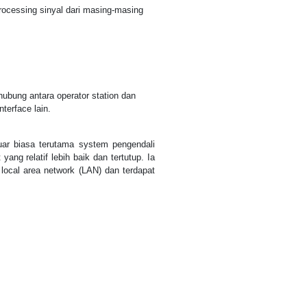
processing sinyal dari masing-masing
bung antara operator station dan
nterface lain.
r biasa terutama system pengendali
ang relatif lebih baik dan tertutup. Ia
ocal area network (LAN) dan terdapat