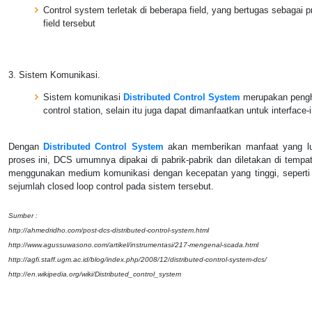
Control system terletak di beberapa field, yang bertugas sebagai 
field tersebut
3. Sistem Komunikasi.
Sistem komunikasi
Distributed Control System
merupakan penghu
control station, selain itu juga dapat dimanfaatkan untuk interface-i
Dengan
Distributed Control System
akan memberikan manfaat yang lua
proses ini, DCS umumnya dipakai di pabrik-pabrik dan diletakan di tempat y
menggunakan medium komunikasi dengan kecepatan yang tinggi, seperti l
sejumlah closed loop control pada sistem tersebut.
Sumber :
http://ahmedridho.com/post-dcs-distributed-control-system.html
http://www.agussuwasono.com/artikel/instrumentasi/217-mengenal-scada.html
http://agfi.staff.ugm.ac.id/blog/index.php/2008/12/distributed-control-system-dcs/
http://en.wikipedia.org/wiki/Distributed_control_system