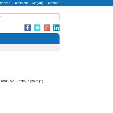
riences
Testimoni
Magang
Member