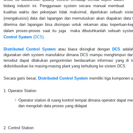
bidang industri ini. Penggunaan system secara manual membuat
kualitas waktu dan pekerjaan tidak maksimal, diperlukan sebuah si
(mengakuisisi) data dari lapangan dan memutuskan akan diapakan data t
diterima dari lapangan bisa disimpan untuk rekaman atau keperluan-k
dalam proses-proses saat itu juga maka dibutuhkanlah sebuah sys
Control Syatem
(DCS).
Distributed Control System
atau biasa disingkat dengan
DCS
adalah
digunakan oleh system manufaktur dimana DCS mampu menghimpun dan m
tersebut dapat dilakukan pengontrolan berdasarkan informasi yang di t
didistribusikan ke masing-masing plant yang terhubung ke sistem DCS.
Secara garis besar,
Distributed Control System
memiliki tiga komponen ut
1. Operator Station
Operator station di ruang kontrol tempat dimana operator dapat m
dan mengolah data proses yang didapat
2. Control Station