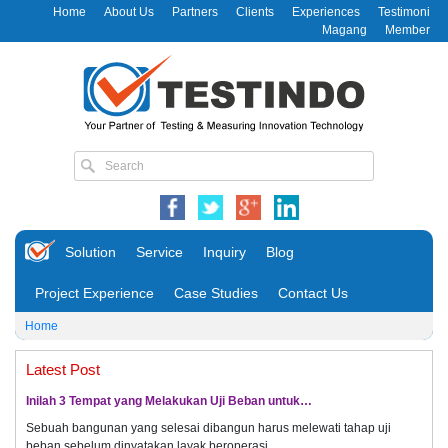
Home
About Us
Partners
Clients
Experiences
Testimoni
Magang
Member
Solution
Service
Inquiry
Blog
Project Experience
Case Studies
Contact Us
Home
Latest Post
Inilah 3 Tempat yang Melakukan Uji Beban untuk…
Sebuah bangunan yang selesai dibangun harus melewati tahap uji
beban sebelum dinyatakan layak beroperasi.…