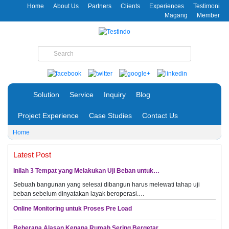
Home
About Us
Partners
Clients
Experiences
Testimoni
Magang
Member
Solution
Service
Inquiry
Blog
Project Experience
Case Studies
Contact Us
Home
Latest Post
Inilah 3 Tempat yang Melakukan Uji Beban untuk…
Sebuah bangunan yang selesai dibangun harus melewati tahap uji
beban sebelum dinyatakan layak beroperasi.…
Online Monitoring untuk Proses Pre Load
Beberapa Alasan Kenapa Rumah Sering Bergetar