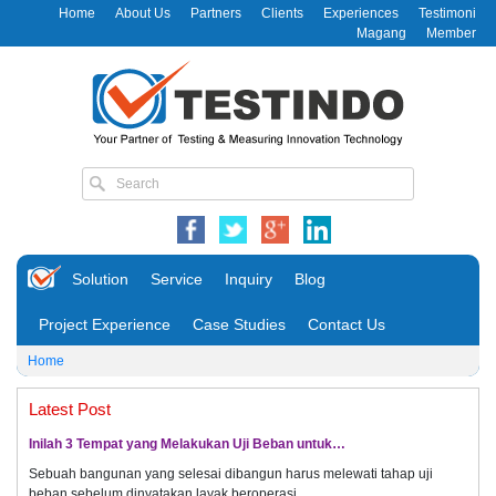
Home
About Us
Partners
Clients
Experiences
Testimoni
Magang
Member
Solution
Service
Inquiry
Blog
Project Experience
Case Studies
Contact Us
Home
Latest Post
Inilah 3 Tempat yang Melakukan Uji Beban untuk…
Sebuah bangunan yang selesai dibangun harus melewati tahap uji
beban sebelum dinyatakan layak beroperasi.…