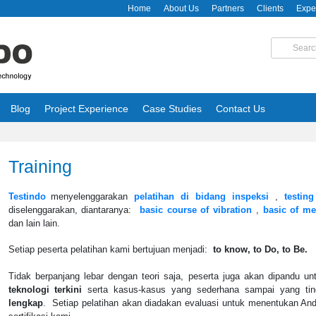
Home
About Us
Partners
Clients
Expe
Blog
Project Experience
Case Studies
Contact Us
Training
Testindo
menyelenggarakan
pelatihan di bidang inspeksi
,
testin
diselenggarakan, diantaranya:
basic course of vibration
,
basic of m
dan lain lain.
Setiap peserta pelatihan kami bertujuan menjadi:
to know, to Do, to Be.
Tidak berpanjang lebar dengan teori saja, peserta juga akan dipandu u
teknologi terkini
serta kasus-kasus yang sederhana sampai yang ting
lengkap
. Setiap pelatihan akan diadakan evaluasi untuk menentukan An