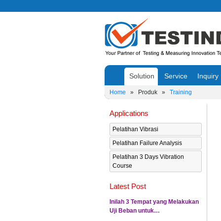
Solution
Service
Inquiry
Home
»
Produk
»
Training
Applications
Pelatihan Vibrasi
Pelatihan Failure Analysis
Pelatihan 3 Days Vibration
Course
Latest Post
Inilah 3 Tempat yang Melakukan
Uji Beban untuk…