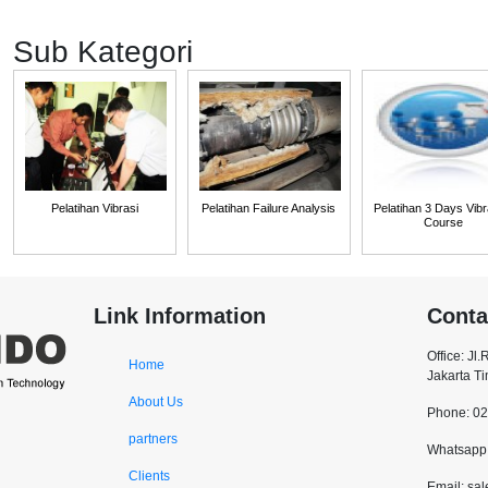
Sub Kategori
Pelatihan Vibrasi
Pelatihan Failure Analysis
Pelatihan 3 Days Vibr
Course
Link Information
Conta
Office: Jl
Home
Jakarta T
About Us
Phone: 0
partners
Whatsapp:
Clients
Email: sa