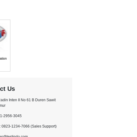
ation
ct Us
.Radin Inten II No 61 B Duren Sawit
imur
21-2956-3045
 0823-1234-7066 (Sales Support)
les@testindo.com