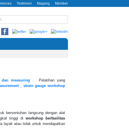
riences
Testimoni
Magang
Member
g dan measuring
. Pelatihan yang
easurement
,
strain gauge workshop
ntuk bersentuhan langsung dengan alat
kat tinggi di
workshop berfasilitas
da layak atau tidak untuk mendapatkan