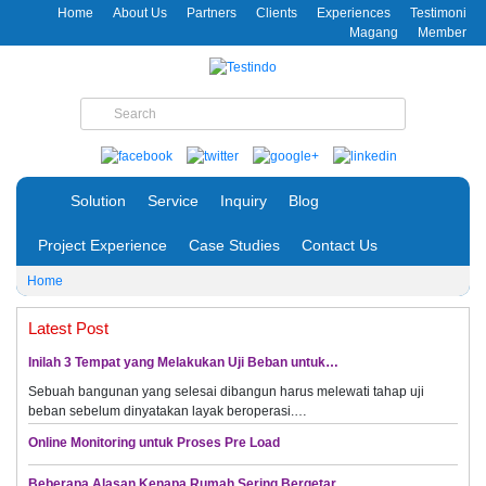
Home
About Us
Partners
Clients
Experiences
Testimoni
Magang
Member
Solution
Service
Inquiry
Blog
Project Experience
Case Studies
Contact Us
Home
Latest Post
Inilah 3 Tempat yang Melakukan Uji Beban untuk…
Sebuah bangunan yang selesai dibangun harus melewati tahap uji
beban sebelum dinyatakan layak beroperasi.…
Online Monitoring untuk Proses Pre Load
Beberapa Alasan Kenapa Rumah Sering Bergetar