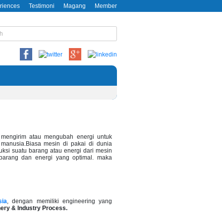
riences
Testimoni
Magang
Member
g mengirim atau mengubah energi untuk
anusia.Biasa mesin di pakai di dunia
uksi suatu barang atau energi dari mesin
barang dan energi yang optimal. maka
sia
, dengan memiliki engineering yang
ery & Industry Process.