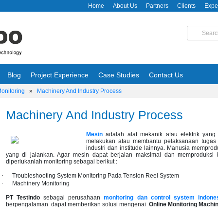
Home
About Us
Partners
Clients
Expe
Blog
Project Experience
Case Studies
Contact Us
Monitoring
»
Machinery And Industry Process
Machinery And Industry Process
Mesin
adalah alat mekanik atau elektrik yan
melakukan atau membantu pelaksanaan tugas m
industri dan institude lainnya. Manusia memprod
yang di jalankan. Agar mesin dapat berjalan maksimal dan memproduksi 
diperlukanlah monitoring sebagai berikut :
·
Troubleshooting System Monitoring Pada Tension Reel System
·
Machinery Monitoring
PT Testindo
sebagai perusahaan
monitoring dan control system indone
berpengalaman dapat memberikan solusi mengenai
Online Monitoring Machin