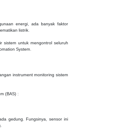
unaan energi, ada banyak faktor
atikan listrik.
ir sistem untuk mengontrol seluruh
utomation System.
ngan instrument monitoring sistem
em (BAS) :
da gedung. Fungsinya, sensor ini
.