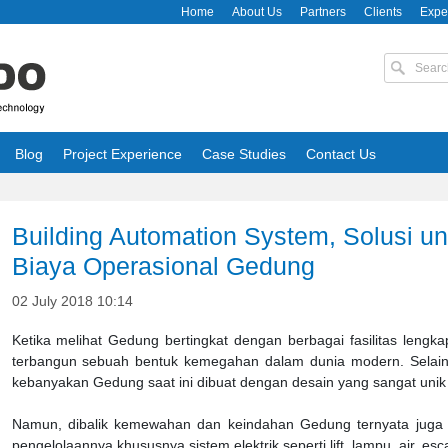
Home
About Us
Partners
Clients
Expe
Blog
Project Experience
Case Studies
Contact Us
Building Automation System, Solusi 
Biaya Operasional Gedung
02 July 2018 10:14
Ketika melihat Gedung bertingkat dengan berbagai fasilitas leng
terbangun sebuah bentuk kemegahan dalam dunia modern. Selain 
kebanyakan Gedung saat ini dibuat dengan desain yang sangat unik
Namun, dibalik kemewahan dan keindahan Gedung ternyata juga 
pengelolaannya khususnya sistem elektrik seperti lift, lampu, air, esca