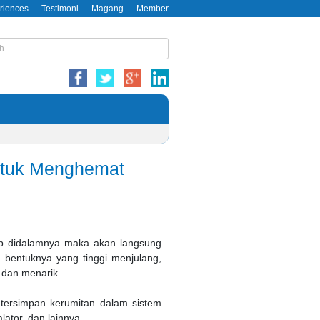
riences
Testimoni
Magang
Member
untuk Menghemat
kap didalamnya maka akan langsung
bentuknya yang tinggi menjulang,
 dan menarik.
tersimpan kerumitan dalam sistem
lator, dan lainnya.