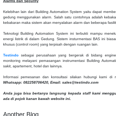
Alarms dan Security
Kelebihan lain dari Building Automation System yaitu dapat membe
gedung menggunakan alarm. Salah satu contohnya adalah kebakaran
kebakaran maka sistem akan menyalakan alarm dan beberapa fasilit
Teknologi Building Automation System ini terbukti mampu mene
energi listrik di dalam Gedung. Sistem insturmentasi BAS ini bia
khusus (control room) yang terpisah dengan ruangan lain.
Testindo
sebagai perusahaan yang bergerak di bidang engineer
monitoring melayani pemasangan instrumentasi Building Autom
sakit, apartement, hotel dan lainnya.
Informasi pemesanan dan konsultasi silakan hubungi kami d
Whatsapp: 082258706420, Email: sales@testindo.com
Anda juga bisa bertanya langsung kepada staff kami menggu
ada di pojok kanan bawah website ini.
Another Blog