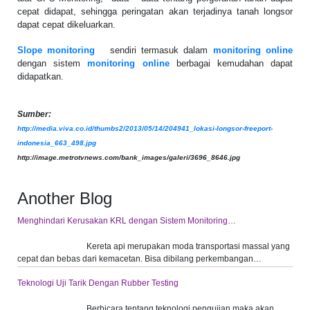
cepat didapat, sehingga peringatan akan terjadinya tanah longsor
dapat cepat dikeluarkan.
Slope monitoring
sendiri termasuk dalam
monitoring online
dengan sistem
monitoring online
berbagai kemudahan dapat
didapatkan.
Sumber:
http://media.viva.co.id/thumbs2/2013/05/14/204941_lokasi-longsor-freeport-
indonesia_663_498.jpg
http://image.metrotvnews.com/bank_images/galeri/3696_8646.jpg
Another Blog
Menghindari Kerusakan KRL dengan Sistem Monitoring…
Kereta api merupakan moda transportasi massal yang
cepat dan bebas dari kemacetan. Bisa dibilang perkembangan…
Teknologi Uji Tarik Dengan Rubber Testing
Berbicara tentang teknologi pengujian maka akan