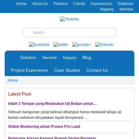
Home
About Us
Partners
Clients
Experiences
Testimoni
Magang
Member
Solution
Service
Inquiry
Blog
Project Experience
Case Studies
Contact Us
Home
Latest Post
Inilah 3 Tempat yang Melakukan Uji Beban untuk…
Sebuah bangunan yang selesai dibangun harus melewati tahap uji
beban sebelum dinyatakan layak beroperasi.…
Online Monitoring untuk Proses Pre Load
Beberapa Alasan Kenapa Rumah Sering Bergetar