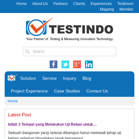
Home
About Us
Partners
Clients
Experiences
Testimoni
Magang
Member
Solution
Service
Inquiry
Blog
Project Experience
Case Studies
Contact Us
Home
Latest Post
Inilah 3 Tempat yang Melakukan Uji Beban untuk…
Sebuah bangunan yang selesai dibangun harus melewati tahap uji
beban sebelum dinyatakan layak beroperasi.…