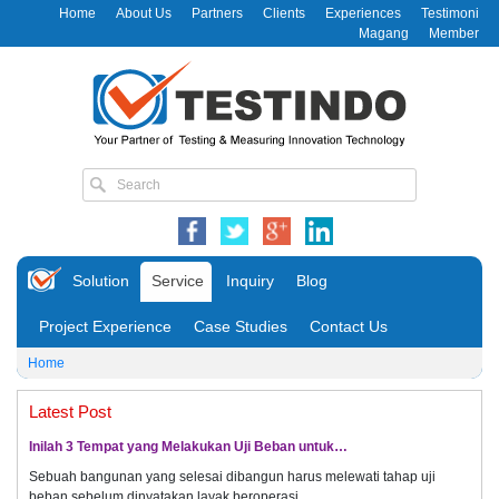
Home
About Us
Partners
Clients
Experiences
Testimoni
Magang
Member
Solution
Service
Inquiry
Blog
Project Experience
Case Studies
Contact Us
Home
Latest Post
Inilah 3 Tempat yang Melakukan Uji Beban untuk…
Sebuah bangunan yang selesai dibangun harus melewati tahap uji
beban sebelum dinyatakan layak beroperasi.…