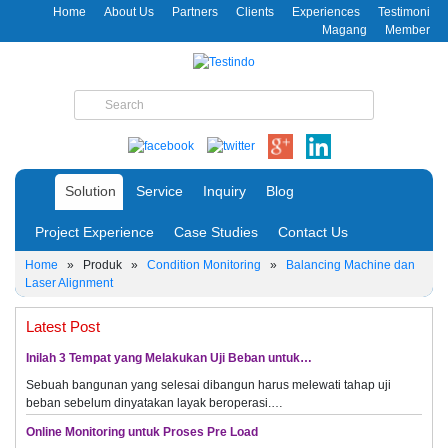
Home
About Us
Partners
Clients
Experiences
Testimoni
Magang
Member
Solution
Service
Inquiry
Blog
Project Experience
Case Studies
Contact Us
Home
»
Produk
»
Condition Monitoring
»
Balancing Machine dan
Laser Alignment
Latest Post
Inilah 3 Tempat yang Melakukan Uji Beban untuk…
Sebuah bangunan yang selesai dibangun harus melewati tahap uji
beban sebelum dinyatakan layak beroperasi.…
Online Monitoring untuk Proses Pre Load