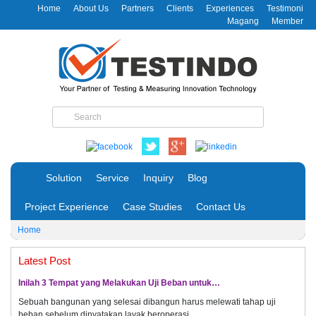
Home
About Us
Partners
Clients
Experiences
Testimoni
Magang
Member
Solution
Service
Inquiry
Blog
Project Experience
Case Studies
Contact Us
Home
Latest Post
Inilah 3 Tempat yang Melakukan Uji Beban untuk…
Sebuah bangunan yang selesai dibangun harus melewati tahap uji
beban sebelum dinyatakan layak beroperasi.…