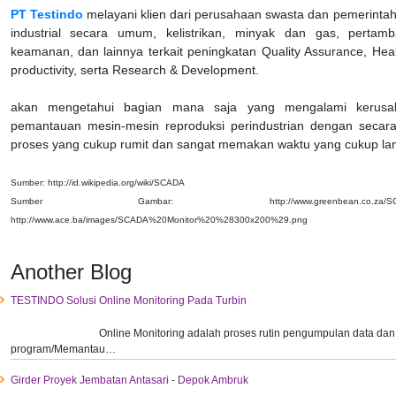
PT Testindo
melayani klien dari perusahaan swasta dan pemerinta
industrial secara umum, kelistrikan, minyak dan gas, pertamba
keamanan, dan lainnya terkait peningkatan Quality Assurance, Healt
productivity, serta Research & Development.
akan mengetahui bagian mana saja yang mengalami kerusak
pemantauan mesin-mesin reproduksi perindustrian dengan secara
proses yang cukup rumit dan sangat memakan waktu yang cukup la
Sumber: http://id.wikipedia.org/wiki/SCADA
Sumber Gambar: http://www.greenbean.co.za/SC
http://www.ace.ba/images/SCADA%20Monitor%20%28300x200%29.png
Another Blog
TESTINDO Solusi Online Monitoring Pada Turbin
Online Monitoring adalah proses rutin pengumpulan data dan
program/Memantau…
Girder Proyek Jembatan Antasari - Depok Ambruk