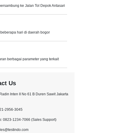
bersambung ke Jalan Tol Depok Antasari
i beberapa hari di daerah bogor
ran berbagai parameter yang terkait
act Us
l.Radin Inten II No 61 B Duren Sawit Jakarta
021-2956-3045
: 0823-1234-7066 (Sales Support)
ales@testindo.com