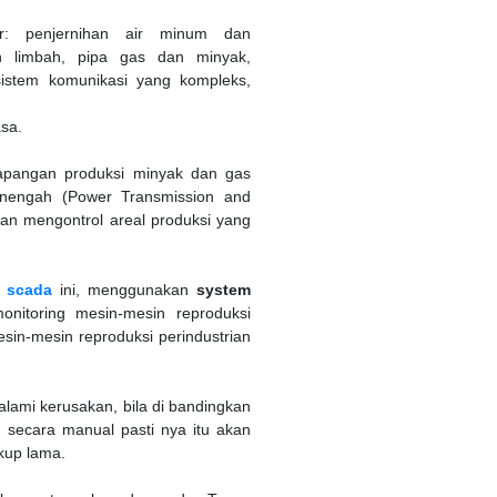
ur: penjernihan air minum dan
han limbah, pipa gas dan minyak,
, sistem komunikasi yang kompleks,
sa.
lapangan produksi minyak dan gas
enengah (Power Transmission and
dan mengontrol areal produksi yang
 scada
ini, menggunakan
system
itoring mesin-mesin reproduksi
sin-mesin reproduksi perindustrian
ami kerusakan, bila di bandingkan
 secara manual pasti nya itu akan
kup lama.