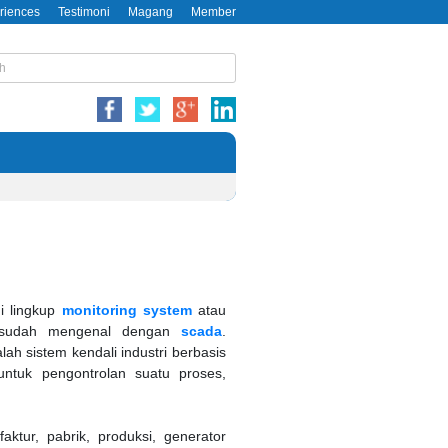
riences
Testimoni
Magang
Member
di lingkup
monitoring system
atau
i sudah mengenal dengan
scada
.
lah sistem kendali industri berbasis
untuk pengontrolan suatu proses,
aktur, pabrik, produksi, generator