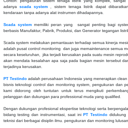
Contoh: pengaturan sistem tenaga listrik yang komplek, sanga
adanya
scada system
, sistem tenaga listrik dapat diibaratk
kendaraan tanpa adanya alat instrumen dihadapannya.
Scada system
memiliki peran yang sangat penting bagi system k
berbasis Manufaktur, Pabrik, Produksi, dan Generator tegangan listri
Scada system
melakukan pemantauan terhadap semua kinerja mesin-m
adalah pusat control monitoring dan juga memaintenance semua me
secara keseluruhan, jika terjadi kerusakan pada suatu mesin reprodu
akan mendata kesalahan apa saja pada bagian mesin tersebut da
terjadinya kerusakan.
PT Testindo
adalah perusahaan Indonesia yang menerapkan clean
bisnis teknologi control dan monitoring system, pengukuran dan p
kami didorong oleh tuntutan untuk terus mengikuti perkemban
pelanggan dan dukungan para professional muda yang qualified.
Dengan dukungan profesional ekspertise teknologi serta berpenga
bidang testing dan instrumentasi, saat ini
PT Testindo
didukung 
teknisi dari berbagai disiplin ilmu. pengukuran dan monitoring lulusa