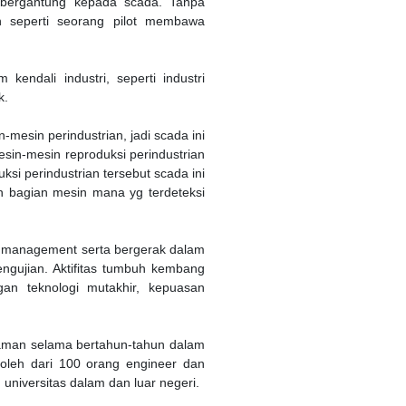
t bergantung kepada scada. Tanpa
an seperti seorang pilot membawa
endali industri, seperti industri
k.
esin perindustrian, jadi scada ini
sin-mesin reproduksi perindustrian
ksi perindustrian tersebut scada ini
n bagian mesin mana yg terdeteksi
 management serta bergerak dalam
engujian. Aktifitas tumbuh kembang
gan teknologi mutakhir, kepuasan
laman selama bertahun-tahun dalam
oleh dari 100 orang engineer dan
n universitas dalam dan luar negeri.