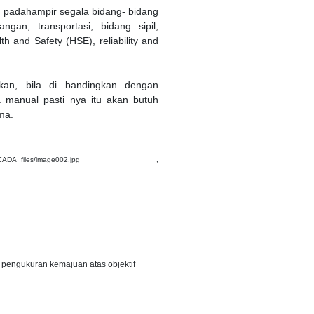
h padahampir segala bidang- bidang
ngan, transportasi, bidang sipil,
h and Safety (HSE), reliability and
an, bila di bandingkan dengan
 manual pasti nya itu akan butuh
ma.
ADA_files/image002.jpg ,
 pengukuran kemajuan atas objektif