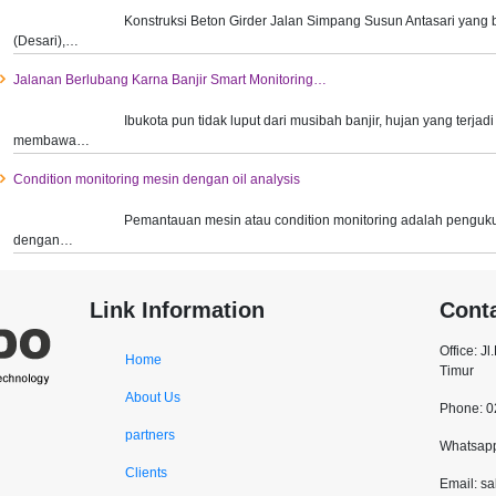
Konstruksi Beton Girder Jalan Simpang Susun Antasari yang 
(Desari),…
Jalanan Berlubang Karna Banjir Smart Monitoring…
Ibukota pun tidak luput dari musibah banjir, hujan yang terjad
membawa…
Condition monitoring mesin dengan oil analysis
Pemantauan mesin atau condition monitoring adalah penguku
dengan…
Link Information
Cont
Office: J
Home
Timur
About Us
Phone: 
partners
Whatsapp
Clients
Email: s