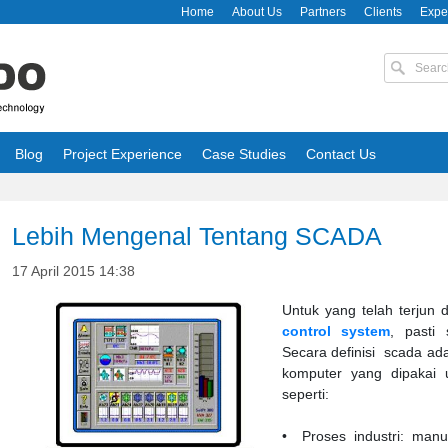
Home
About Us
Partners
Clients
Expe
Blog
Project Experience
Case Studies
Contact Us
Lebih Mengenal Tentang SCADA
17 April 2015 14:38
Untuk yang telah terjun 
control system
, past
Secara definisi scada ada
komputer yang dipakai 
seperti:
• Proses industri: manuf