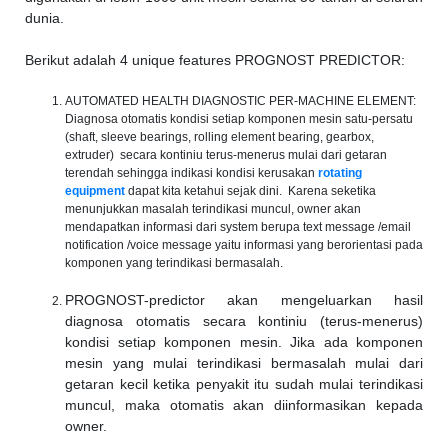
dunia.
Berikut adalah 4 unique features PROGNOST PREDICTOR:
AUTOMATED HEALTH DIAGNOSTIC PER-MACHINE ELEMENT:
Diagnosa otomatis kondisi setiap komponen mesin satu-persatu
(shaft, sleeve bearings, rolling element bearing, gearbox,
extruder) secara kontiniu terus-menerus mulai dari getaran
terendah sehingga indikasi kondisi kerusakan
rotating
equipment
dapat kita ketahui sejak dini. Karena seketika
menunjukkan masalah terindikasi muncul, owner akan
mendapatkan informasi dari system berupa text message /email
notification /voice message yaitu informasi yang berorientasi pada
komponen yang terindikasi bermasalah.
PROGNOST-predictor akan mengeluarkan hasil
diagnosa otomatis secara kontiniu (terus-menerus)
kondisi setiap komponen mesin. Jika ada komponen
mesin yang mulai terindikasi bermasalah mulai dari
getaran kecil ketika penyakit itu sudah mulai terindikasi
muncul, maka otomatis akan diinformasikan kepada
owner.