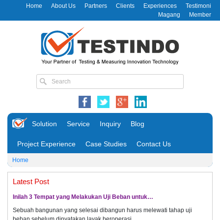
Home
About Us
Partners
Clients
Experiences
Testimoni
Magang
Member
Solution
Service
Inquiry
Blog
Project Experience
Case Studies
Contact Us
Home
Latest Post
Inilah 3 Tempat yang Melakukan Uji Beban untuk…
Sebuah bangunan yang selesai dibangun harus melewati tahap uji
beban sebelum dinyatakan layak beroperasi.…