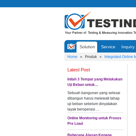
Solution
Service
Inquiry
Home
»
Produk
»
Integrated Online 
Latest Post
Inilah 3 Tempat yang Melakukan
Uji Beban untuk…
Sebuah bangunan yang selesai
dibangun harus melewati tahap
uji beban sebelum dinyatakan
layak beroperasi.…
Online Monitoring untuk Proses
Pre Load
Beberapa Alasan Kenapa