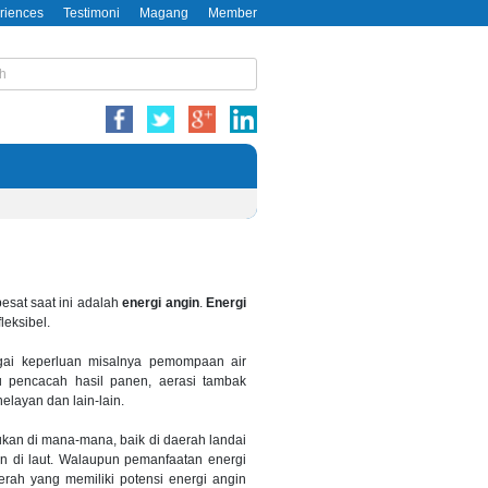
riences
Testimoni
Magang
Member
esat saat ini adalah
energi angin
.
Energi
leksibel.
gai keperluan misalnya pemompaan air
tau pencacah hasil panen, aerasi tambak
elayan dan lain-lain.
kukan di mana-mana, baik di daerah landai
an di laut. Walaupun pemanfaatan energi
erah yang memiliki potensi energi angin