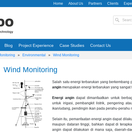
Home
About Us
Partners
Clients
Expe
Blog
Project Experience
Case Studies
Contact Us
Monitoring
»
Environmental
»
Wind Monitoring
Wind Monitoring
Salah satu energi terbarukan yang berkembang p
angin
merupakan energi terbarukan yang sangat f
Energi angin
dapat dimanfaatkan untuk berba
untuk irigasi, pembangkit listrik, pengering a
ikan/udang, pendingin ikan pada perahu-perahu n
Selain itu, pemanfaatan energi angin dapat dila
maupun dataran tinggi, bahkan dapat di terapk
angin dapat dilakukan di mana saja, daerah-da