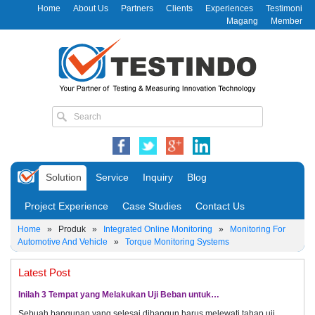
Home
About Us
Partners
Clients
Experiences
Testimoni
Magang
Member
Solution
Service
Inquiry
Blog
Project Experience
Case Studies
Contact Us
Home
»
Produk
»
Integrated Online Monitoring
»
Monitoring For
Automotive And Vehicle
»
Torque Monitoring Systems
Latest Post
Inilah 3 Tempat yang Melakukan Uji Beban untuk…
Sebuah bangunan yang selesai dibangun harus melewati tahap uji