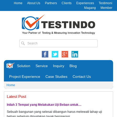
Home
About Us
Partners
Clients
Experiences
Testimoni
Magang
Member
Solution
Service
Inquiry
Blog
Project Experience
Case Studies
Contact Us
Home
Latest Post
Inilah 3 Tempat yang Melakukan Uji Beban untuk…
Sebuah bangunan yang selesai dibangun harus melewati tahap uji
beban sebelum dinyatakan layak beroperasi.…