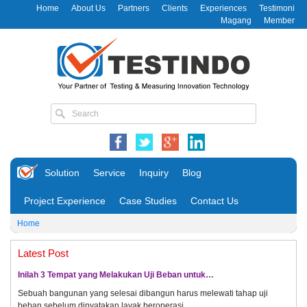
Home
About Us
Partners
Clients
Experiences
Testimoni
Magang
Member
Solution
Service
Inquiry
Blog
Project Experience
Case Studies
Contact Us
Home
Latest Post
Inilah 3 Tempat yang Melakukan Uji Beban untuk…
Sebuah bangunan yang selesai dibangun harus melewati tahap uji
beban sebelum dinyatakan layak beroperasi.…