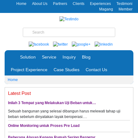
Home
About Us
Partners
Clients
Experiences
Testimoni
Magang
Member
Solution
Service
Inquiry
Blog
Project Experience
Case Studies
Contact Us
Home
Latest Post
Inilah 3 Tempat yang Melakukan Uji Beban untuk…
Sebuah bangunan yang selesai dibangun harus melewati tahap uji
beban sebelum dinyatakan layak beroperasi.…
Online Monitoring untuk Proses Pre Load
Beberapa Alasan Kenapa Rumah Sering Bergetar